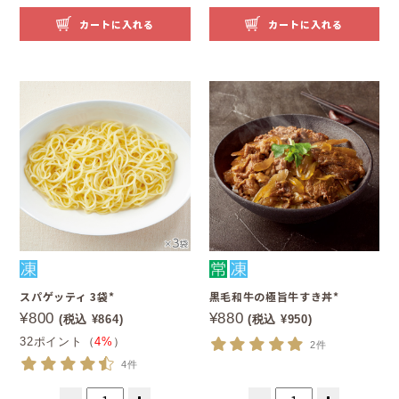
カートに入れる
カートに入れる
スパゲッティ 3袋*
黒毛和牛の極旨牛すき丼*
¥800
¥880
(税込 ¥864)
(税込 ¥950)
32ポイント（
4%
）
2件
4件