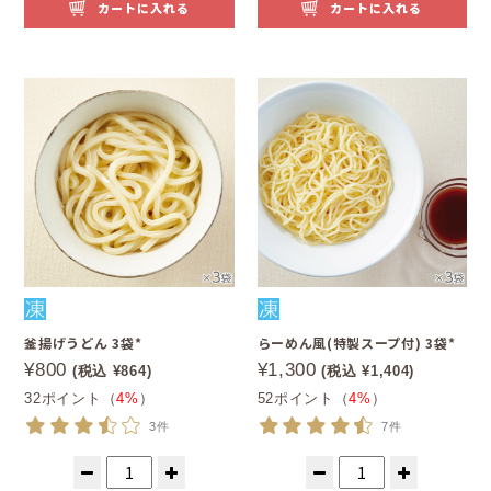
カートに入れる
カートに入れる
釜揚げうどん 3袋*
らーめん風(特製スープ付) 3袋*
¥800
¥1,300
(税込 ¥864)
(税込 ¥1,404)
32ポイント（
4%
）
52ポイント（
4%
）
3件
7件