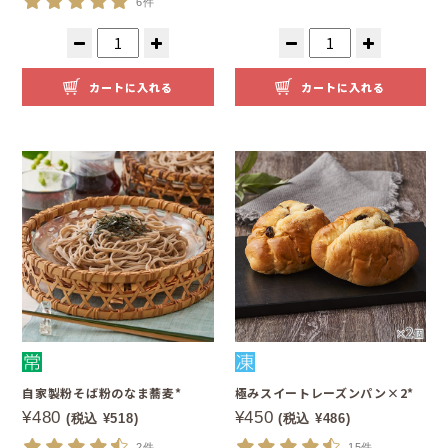
6件
カートに入れる
カートに入れる
自家製粉そば粉のなま蕎麦*
極みスイートレーズンパン×2*
¥480
¥450
(税込 ¥518)
(税込 ¥486)
2件
15件