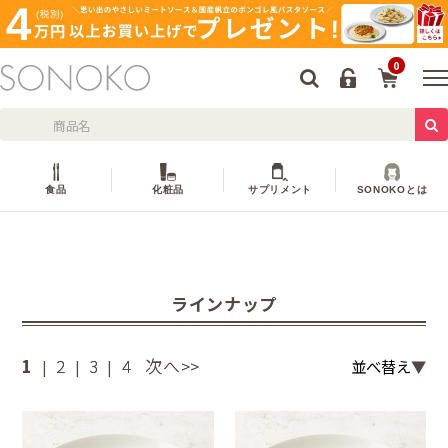
0
食品
化粧品
サプリメント
SONOKOとは
ラインナップ
1
2
3
4
次へ>>
並べ替え
|
|
|