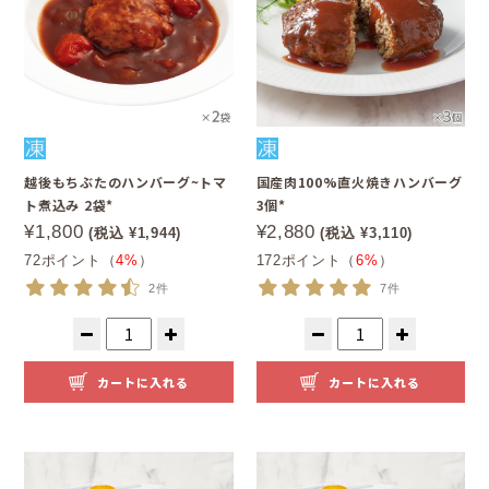
越後もちぶたのハンバーグ~トマ
国産肉100%直火焼きハンバーグ
ト煮込み 2袋*
3個*
¥1,800
¥2,880
(税込 ¥1,944)
(税込 ¥3,110)
72ポイント（
4%
）
172ポイント（
6%
）
2件
7件
カートに入れる
カートに入れる