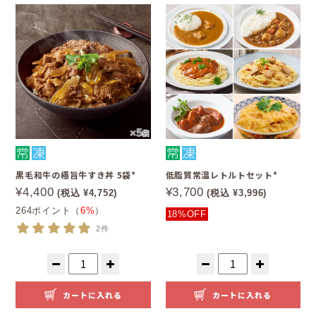
黒毛和牛の極旨牛すき丼 5袋*
低脂質常温レトルトセット*
¥4,400
¥3,700
(税込 ¥4,752)
(税込 ¥3,996)
264ポイント（
6%
）
18%OFF
2件
カートに入れる
カートに入れる