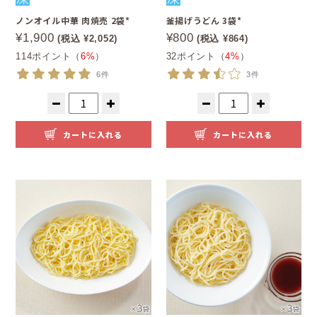
ノンオイル中華 肉焼売 2袋*
釜揚げうどん 3袋*
¥1,900
¥800
(税込 ¥2,052)
(税込 ¥864)
114ポイント（
6%
）
32ポイント（
4%
）
6件
3件
カートに入れる
カートに入れる