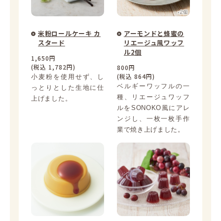
米粉ロールケーキ カ
アーモンドと蜂蜜の
スタード
リエージュ風ワッフ
ル2個
1,650円
(税込 1,782円)
800円
(税込 864円)
小麦粉を使用せず、し
ベルギーワッフルの一
っとりとした生地に仕
種、リエージュワッフ
上げました。
ルをSONOKO風にアレ
ンジし、一枚一枚手作
業で焼き上げました。