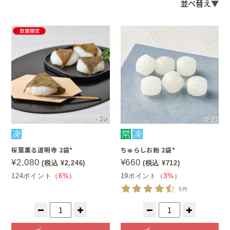
並べ替え
桜葉薫る道明寺 2袋*
ちゅらしお飴 2袋*
¥2,080
¥660
(税込 ¥2,246)
(税込 ¥712)
124ポイント（
6%
）
19ポイント（
3%
）
5件