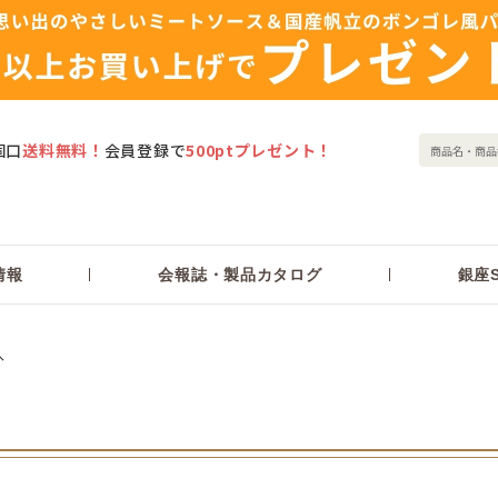
個口
送料無料！
会員登録で
500ptプレゼント！
情報
会報誌・製品カタログ
銀座S
へ