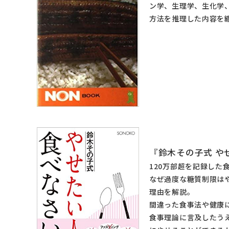
ン学、生理学、生化学
方法を推理した内容を
『鈴木その子式 や
120万部超を記録した
なぜ過度な糖質制限は
理由を解説。
間違った食事法や健康
食事理論に言及したう