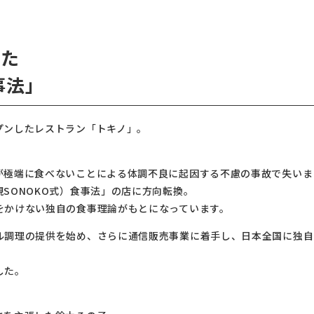
れた
事法」
プンしたレストラン「トキノ」。
が極端に食べないことによる体調不良に起因する不慮の事故で失いま
SONOKO式）食事法」の店に方向転換。
をかけない独自の食事理論がもとになっています。
ル調理の提供を始め、さらに通信販売事業に着手し、日本全国に独自
した。