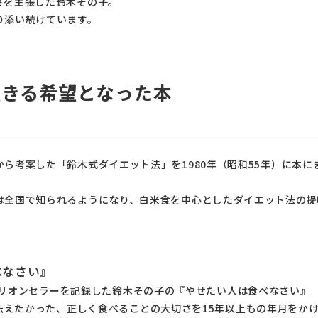
さを主張した鈴木その子。
り添い続けています。
生きる希望となった本
ら考案した「鈴木式ダイエット法」を1980年（昭和55年）に本に
は全国で知られるようになり、白米食を中心としたダイエット法の提
べなさい』
ミリオンセラーを記録した鈴木その子の『やせたい人は食べなさい』
伝えたかった、正しく食べることの大切さを15年以上もの年月をか