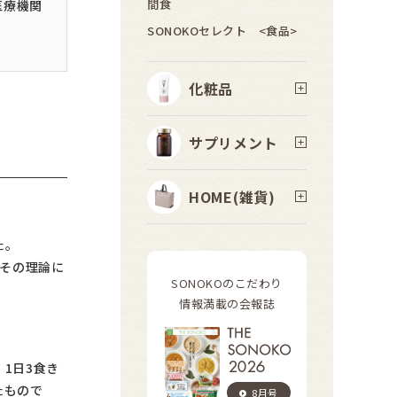
間食
医療機関
SONOKOセレクト <食品>
化粧品
サプリメント
HOME(雑貨)
た。
その理論に
SONOKOのこだわり
情報満載の会報誌
1日3食き
たもので
8月号