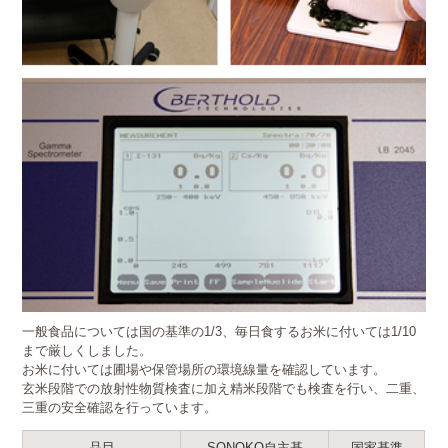
一般食品については国の基準の1/3、毎日食するお米に付いては1/10
まで厳しくしました。
お米に付いては圃場や保管場所の環境線量を確認しています。
玄米段階での放射性物質検査に加え精米段階でも検査を行い、二重、
三重の安全確認を行っています。
品目
SONOKO自主基
国家基準