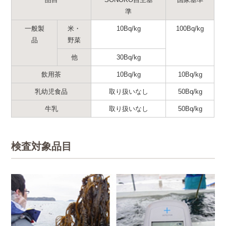
準
一般製
米・
10Bq/kg
100Bq/kg
品
野菜
他
30Bq/kg
飲用茶
10Bq/kg
10Bq/kg
乳幼児食品
取り扱いなし
50Bq/kg
牛乳
取り扱いなし
50Bq/kg
検査対象品目