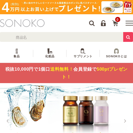
0
食品
化粧品
サプリメント
SONOKOとは
税抜10,000円で1個口
送料無料！
会員登録で
500ptプレゼン
ト！