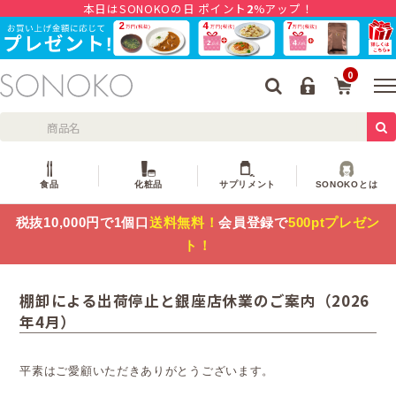
本日はSONOKOの日 ポイント
2
%アップ！
0
食品
化粧品
サプリメント
SONOKOとは
税抜10,000円で1個口
送料無料！
会員登録で
500ptプレゼン
ト！
棚卸による出荷停止と銀座店休業のご案内（2026
年4月）
平素はご愛顧いただきありがとうございます。