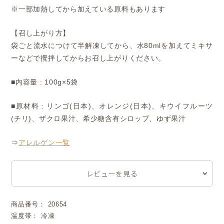
※一部加熱してから加えている原料もあります
【召し上がり方】
袋ごと流水につけて半解凍してから、水80mlを加えてミキサ
ーなどで攪拌してからお召し上がりください。
■内容量 : 100g×5袋
■原材料 : リンゴ(日本)、オレンジ(日本)、キウイフルーツ
(チリ)、ザクロ果汁、希少糖含有シロップ、ゆず果汁
⇒
アレルゲン一覧
レビューを見る
商品番号： 20654
温度帯： 冷凍