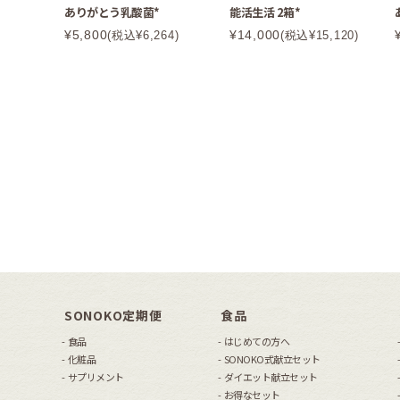
ありがとう乳酸菌*
能活生活 2箱*
¥5,800
¥14,000
(税込¥6,264)
(税込¥15,120)
SONOKO定期便
食品
食品
はじめての方へ
化粧品
SONOKO式献立セット
サプリメント
ダイエット献立セット
お得なセット