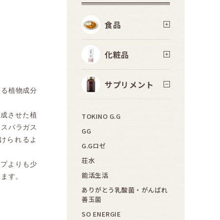
食品
化粧品
サプリメント
える植物成分
熟成させた植
TOKINO G.G
アスパラガス
GG
続けられるよ
G.Gロゼ
荘水
イプよりも少
能活生活
います。
ありがとう乳酸菌・がんばれ
善玉菌
SO ENERGIE