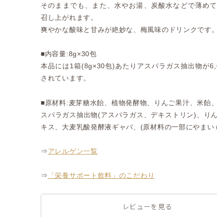
そのままでも、また、水やお湯、炭酸水などで薄め
召し上がれます。
爽やかな酸味と甘みが絶妙な、梅風味のドリンクです
■内容量:8g×30包
本品には1箱(8g×30包)あたりアスパラガス抽出物が6,
されています。
■原材料:麦芽糖水飴、植物発酵物、りんご果汁、米飴
スパラガス抽出物(アスパラガス、デキストリン)、り
キス、大麦乳酸発酵液ギャバ、(原材料の一部にやまい
⇒
アレルゲン一覧
⇒
「栄養サポート飲料」のこだわり
レビューを見る