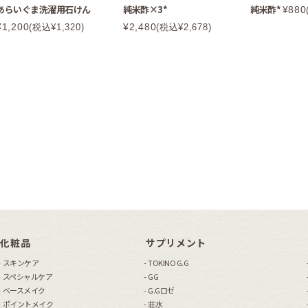
あらいぐま洗濯用石けん
純米酢×3*
純米酢*
¥880
¥1,200
¥2,480
(税込¥1,320)
(税込¥2,678)
化粧品
サプリメント
スキンケア
TOKINO G.G
スペシャルケア
GG
ベースメイク
G.Gロゼ
ポイントメイク
荘水