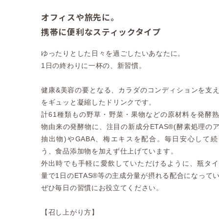
オフィスや旅先に。
携帯に便利なスティックタイプ
ゆったりとした日々を過ごしたいあなたに。
1日の終わりに一杯の、新習慣。
健康&美容の要となる、カラダのコンディションを支
をギュッと凝縮したドリンクです。
計61種類もの野草・野菜・果物などの原材料を発酵
物由来の発酵物に、注目の新成分ETAS®(酵素処理の
抽出物)やGABA、梅エキスを配合。毎日安心して
う、食品添加物を加えず仕上げています。
外出時でも手軽に愛飲していただけるように、瓶タ
量で1日のETAS®等の主成分量が摂れる配合になって
ぜひ毎日の習慣にお役立てください。
【召し上がり方】