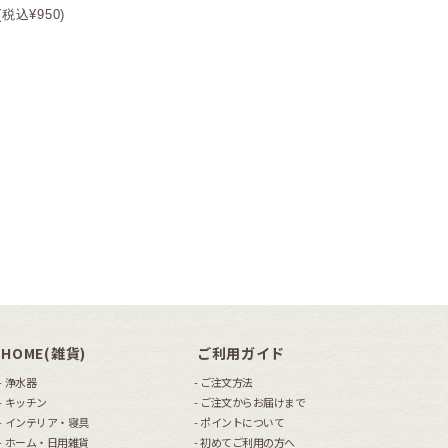
がんばれ善玉菌*
(セレクト)九州産らっきょう
(税込¥950)
漬*
¥3,000
¥700
(税込¥3,240)
(税込¥756)
HOME(雑貨)
ご利用ガイド
浄水器
ご注文方法
キッチン
ご注文からお届けまで
インテリア・寝具
ポイントについて
ホーム・日用雑貨
初めてご利用の方へ