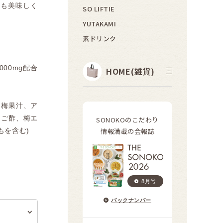
ても美味しく
SO LIFTIE
YUTAKAMI
。
素ドリンク
000mg配合
HOME(雑貨)
、梅果汁、ア
んご酢、梅エ
SONOKOのこだわり
もを含む)
情報満載の会報誌
8月号
バックナンバー