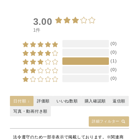
3.00
1件
(0)
(0)
(1)
(0)
(0)
日付順 ↓
評価順
いいね数順
購入確認順
返信順
写真・動画付き順
詳細フィルター
法令遵守のため一部非表示で掲載しております。※関連商