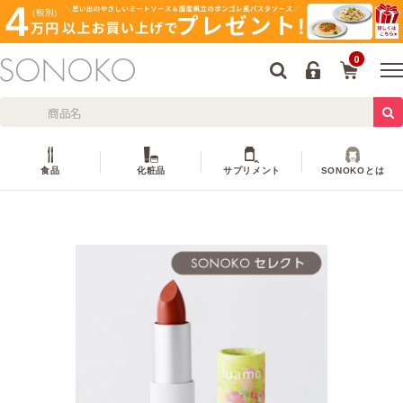
0
食品
化粧品
サプリメント
SONOKOとは