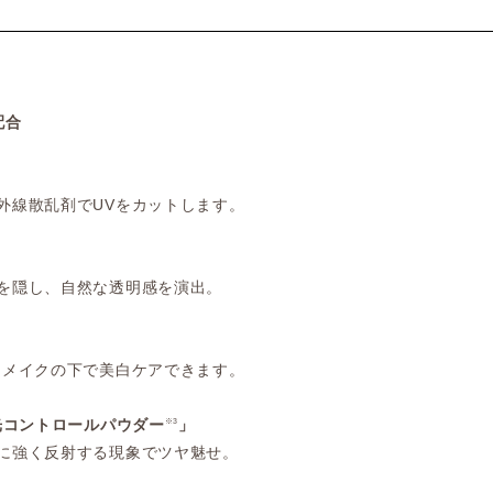
配合
線散乱剤でUVをカットします。
を隠し、自然な透明感を演出。
メイクの下で美白ケアできます。
光コントロールパウダー
」
※3
に強く反射する現象でツヤ魅せ。