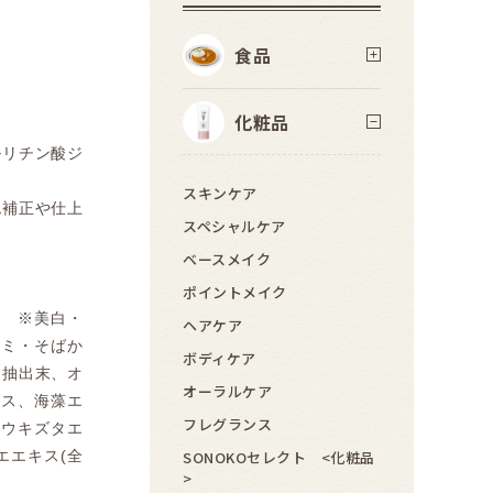
食品
化粧品
ルリチン酸ジ
スキンケア
色補正や仕上
スペシャルケア
ベースメイク
ポイントメイク
と ※美白・
ヘアケア
シミ・そばか
ボディケア
ウ抽出末、オ
オーラルケア
キス、海藻エ
フレグランス
ヨウキズタエ
エエキス(全
SONOKOセレクト <化粧品
>