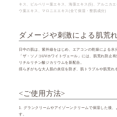
キス、ビルベリー葉エキス、海藻エキス(5)、アルニカ
ウ葉エキス、マロニエエキス(全て保湿・整肌成分)
ダメージや刺激による肌荒
日中の肌は、紫外線をはじめ、エアコンの乾燥による水
「ザ・ソノコUVホワイトヴェール」には、肌荒れ防止
リチルリチン酸ジカリウムを新配合。
揺らぎがちな大人肌の炎症を防ぎ、肌トラブルや肌荒れ
<ご使用方法>
1. グランクリームやアイゾーンクリームで保湿した後
す。