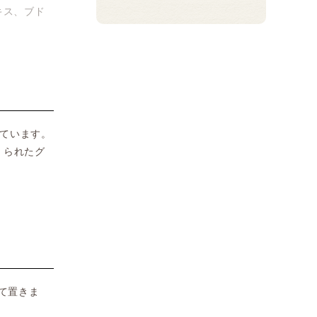
キス、ブド
ています。
くられたグ
て置きま