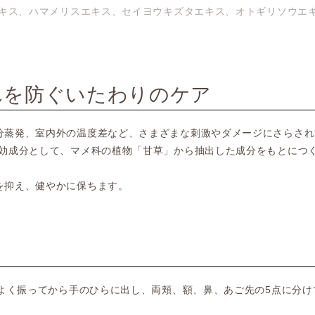
エキス、ハマメリスエキス、セイヨウキズタエキス、オトギリソウエ
れを防ぐいたわりのケア
分蒸発、室内外の温度差など、さまざまな刺激やダメージにさらされ
有効成分として、マメ科の植物「甘草」から抽出した成分をもとにつ
を抑え、健やかに保ちます。
、よく振ってから手のひらに出し、両頬、額、鼻、あご先の5点に分け