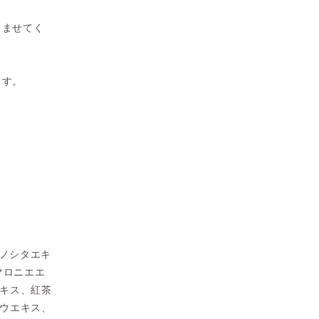
じませてく
ます。
キノシタエキ
マロニエエ
キス、紅茶
ウエキス、