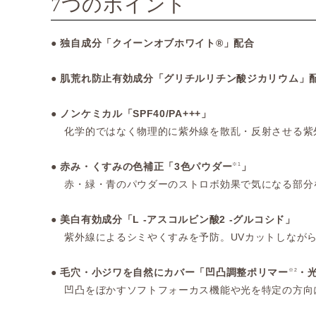
7つのポイント
● 独自成分「クイーンオブホワイト®」配合
● 肌荒れ防止有効成分「グリチルリチン酸ジカリウム」
● ノンケミカル「SPF40/PA+++」
化学的ではなく物理的に紫外線を散乱・反射させる紫外
● 赤み・くすみの色補正「3色パウダー
」
※1
赤・緑・青のパウダーのストロボ効果で気になる部分
● 美白有効成分「L -アスコルビン酸2 -グルコシド」
紫外線によるシミやくすみを予防。UVカットしながら
● 毛穴・小ジワを自然にカバー「凹凸調整ポリマー
・
※2
凹凸をぼかすソフトフォーカス機能や光を特定の方向