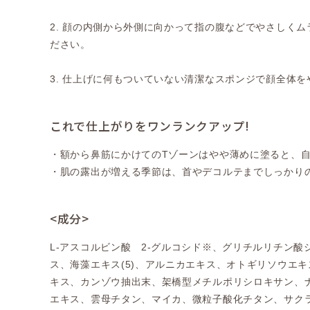
2. 顔の内側から外側に向かって指の腹などでやさしく
ださい。
3. 仕上げに何もついていない清潔なスポンジで顔全体
これで仕上がりをワンランクアップ!
・額から鼻筋にかけてのTゾーンはやや薄めに塗ると、
・肌の露出が増える季節は、首やデコルテまでしっかり
<成分>
L-アスコルビン酸 2-グルコシド※、グリチルリチン
ス、海藻エキス(5)、アルニカエキス、オトギリソウエ
キス、カンゾウ抽出末、架橋型メチルポリシロキサン、
エキス、雲母チタン、マイカ、微粒子酸化チタン、サク