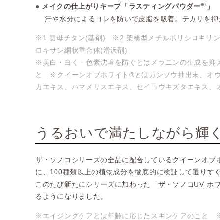
● メイクの仕上がりキープ「ラスティングパウダー
」
※4
汗や水分によるヨレを防いで皮脂を吸着。テカリを抑
※1 雲母チタン(基剤) ※2 架橋型メチルポリシロキサン
ロキサン網状重合体(滑沢剤)
※美白・白く・色素沈着を防ぐとはメラニンの生成を抑
と ※クイーンオブホワイト®とはカンゾウ抽出末、オウ
カエキス、ハマメリスエキス、セイヨウキズタエキス、オ
うるおいで満たしながら輝
ザ・ソノコシリーズの全品に配合しているクイーンオブ
に、100種類以上の植物成分を徹底的に検証して選りす
このたび新たにシリーズに加わった「ザ・ソノコUV ホ
るようになりました。
※エイジングケアとは年齢に応じたスキンケアのこと 