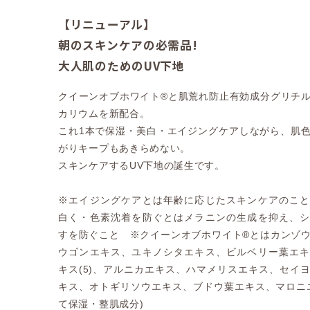
【リニューアル】
朝のスキンケアの必需品!
大人肌のためのUV下地
クイーンオブホワイト®と肌荒れ防止有効成分グリチ
カリウムを新配合。
これ1本で保湿・美白・エイジングケアしながら、肌
がりキープもあきらめない。
スキンケアするUV下地の誕生です。
※エイジングケアとは年齢に応じたスキンケアのこ
白く・色素沈着を防ぐとはメラニンの生成を抑え、
すを防ぐこと ※クイーンオブホワイト®とはカンゾ
ウゴンエキス、ユキノシタエキス、ビルベリー葉エ
キス(5)、アルニカエキス、ハマメリスエキス、セイ
キス、オトギリソウエキス、ブドウ葉エキス、マロニ
て保湿・整肌成分)