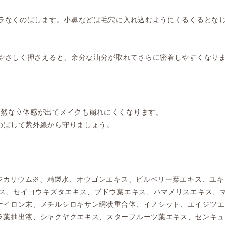
ムラなくのばします。小鼻などは毛穴に入れ込むようにくるくるとな
をやさしく押さえると、余分な油分が取れてさらに密着しやすくなり
自然な立体感が出てメイクも崩れにくくなります。
のばして紫外線から守りましょう。
酸ジカリウム※、精製水、オウゴンエキス、ビルベリー葉エキス、ユ
キス、セイヨウキズタエキス、ブドウ葉エキス、ハマメリスエキス、
ナイロン末、メチルシロキサン網状重合体、イノシット、エイジツエ
ラ葉抽出液、シャクヤクエキス、スターフルーツ葉エキス、センキュ