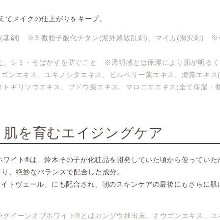
えてメイクの仕上がりをキープ。
(基剤) ※3 微粒子酸化チタン(紫外線散乱剤)、マイカ(滑沢剤) ※
え、シミ・そばかすを防ぐこと ※透明感とは保湿により肌が明るく
ゴンエキス、ユキノシタエキス、ビルベリー葉エキス、海藻エキス(
トギリソウエキス、ブドウ葉エキス、マロニエエキス(全て保湿・整
く肌を育むエイジングケア
ホワイト®は、鈴木その子が化粧品を開発していた頃から使っていた
ぐり、絶妙なバランスで配合した成分。
ワイトヴェール」にも配合され、朝のスキンケアの最後にもさらに肌
※クイーンオブホワイト®とはカンゾウ抽出末、オウゴンエキス、ユ