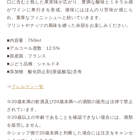
口に含むと熟した果実味が広がり、豊満な酸味とミネラル感
がワインに奥行きを形成。後味にはほんのり苦味が感じら
れ、重厚なフィニッシュへと続いていきます。
フリントやナッツの風味を纏った余韻をお楽しみください。
■内容量 : 750ml
■アルコール度数 : 12.5%
■原産国 : フランス
■ぶどう品種 : シャルドネ
■添加物 : 酸化防止剤(亜硫酸塩)含有
⇒
アレルゲン一覧
※20歳未満の飲酒及び20歳未満への酒類の販売は法律で禁止
されています。
※20歳以上の年齢であることを確認できない場合には、酒類
を販売しません。
※ショップ側で20歳未満と判断した場合には注文をキャンセ