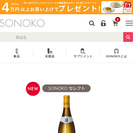
0
食品
化粧品
サプリメント
SONOKOとは