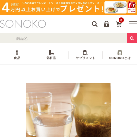
0
食品
化粧品
サプリメント
SONOKOとは