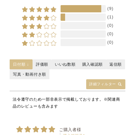
(9)
(1)
(0)
(0)
(0)
日付順 ↓
評価順
いいね数順
購入確認順
返信順
写真・動画付き順
詳細フィルター
法令遵守のため一部非表示で掲載しております。※関連商
品のレビューも含みます
ご購入者様