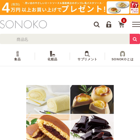
0
食品
化粧品
サプリメント
SONOKOとは