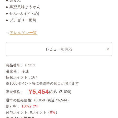
● 栗まん
● 黒蜜風味ようかん
● せんべい(ざらめ)
● プチゼリー葡萄
⇒
アレルゲン一覧
レビューを見る
商品番号： 67351
温度帯： 冷凍
梱包ポイント：167
※1000ポイント毎に発送時の個口が増えます
¥5,454
販売価格：
(税込 ¥5,890)
通常の販売価格: ¥6,060 (税込 ¥6,544)
割引率 :
10%オフ!!
付与ポイント: 0ポイント（
0%
）