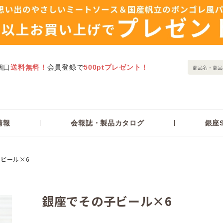
個口
送料無料！
会員登録で
500ptプレゼント！
情報
会報誌・製品カタログ
銀座S
ビール×6
銀座でその子ビール×6