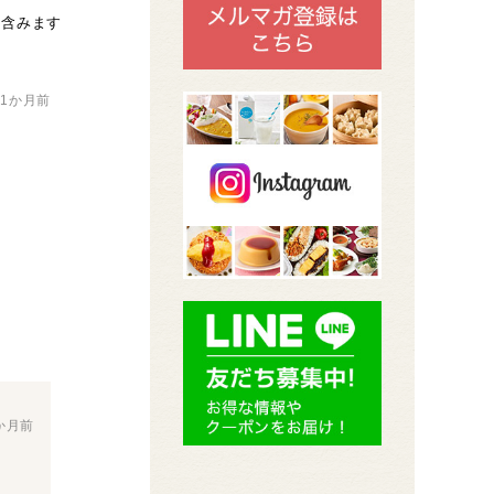
も含みます
11か月前
か月前