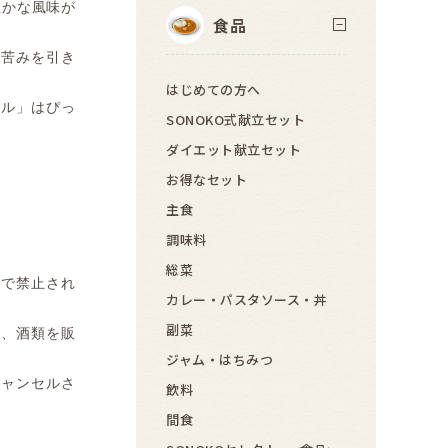
豊かな風味が
食品
な苦みを引き
はじめての方へ
ール」はぴっ
SONOKO式献立セット
ダイエット献立セット
お得なセット
主食
調味料
総菜
律で禁止され
カレー・パスタソース・丼
副菜
は、酒類を販
ジャム・はちみつ
キャンセルさ
飲料
間食