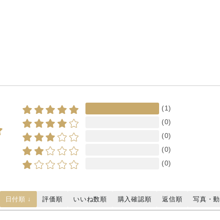
(1)
(0)
(0)
(0)
(0)
日付順 ↓
評価順
いいね数順
購入確認順
返信順
写真・