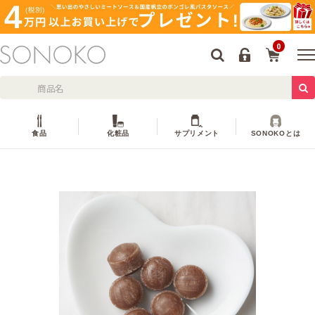
0
食品
化粧品
サプリメント
SONOKOとは