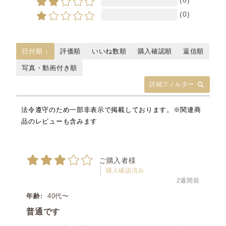
(0)
(0)
日付順 ↓
評価順
いいね数順
購入確認順
返信順
写真・動画付き順
詳細フィルター
法令遵守のため一部非表示で掲載しております。※関連商
品のレビューも含みます
ご購入者様
購入確認済み
2週間前
年齢:
40代〜
普通です