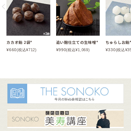
カカオ飴 2袋*
追い麹仕立ての生味噌*
ちゅらしお飴
¥660
¥990
¥330
(税込¥712)
(税込¥1,069)
(税込¥35