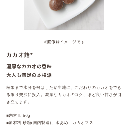
※画像はイメージです
カカオ飴*
濃厚なカカオの香味
大人も満足の本格派
極限まで水分を飛ばした飴生地に、こだわりのカカオをでき
る限り贅沢に投入。濃厚なカカオのコク、ほど良い甘さが引
き立ちます。
■内容量:50g
■原材料:砂糖(国内製造)、水あめ、カカオマス