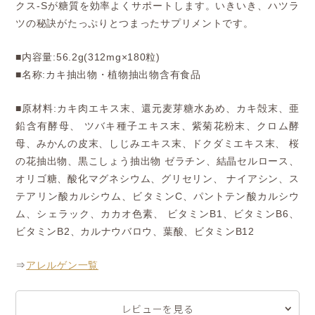
クス-Sが糖質を効率よくサポートします。いきいき、ハツラ
ツの秘訣がたっぷりとつまったサプリメントです。
■内容量:56.2g(312mg×180粒)
■名称:カキ抽出物・植物抽出物含有食品
■原材料:カキ肉エキス末、還元麦芽糖水あめ、カキ殻末、亜
鉛含有酵母、 ツバキ種子エキス末、紫菊花粉末、クロム酵
母、みかんの皮末、しじみエキス末、ドクダミエキス末、 桜
の花抽出物、黒こしょう抽出物 ゼラチン、結晶セルロース、
オリゴ糖、酸化マグネシウム、グリセリン、 ナイアシン、ス
テアリン酸カルシウム、ビタミンC、パントテン酸カルシウ
ム、シェラック、カカオ色素、 ビタミンB1、ビタミンB6、
ビタミンB2、カルナウバロウ、葉酸、ビタミンB12
⇒
アレルゲン一覧
レビューを見る