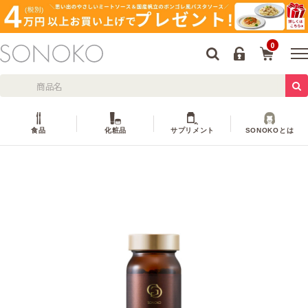
0
食品
化粧品
サプリメント
SONOKOとは