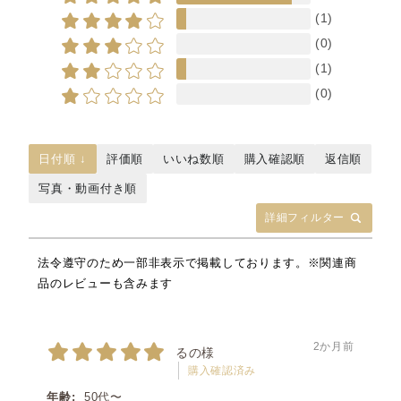
(1)
(0)
(1)
(0)
日付順 ↓
評価順
いいね数順
購入確認順
返信順
写真・動画付き順
詳細フィルター
法令遵守のため一部非表示で掲載しております。※関連商
品のレビューも含みます
2か月前
るの様
購入確認済み
年齢:
50代〜