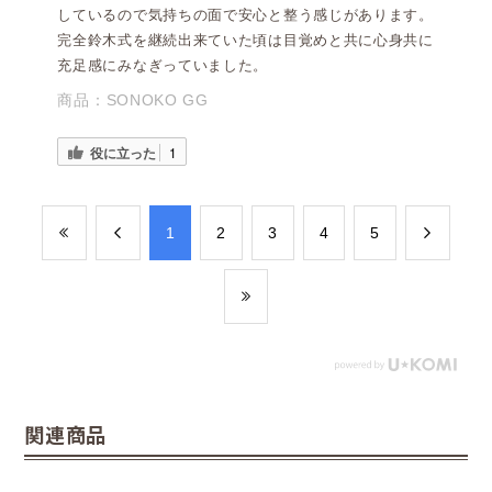
しているので気持ちの面で安心と整う感じがあります。
完全鈴木式を継続出来ていた頃は目覚めと共に心身共に
充足感にみなぎっていました。
商品：
SONOKO GG
役に立った
1
​1
​2
​3
​4
​5
関連商品