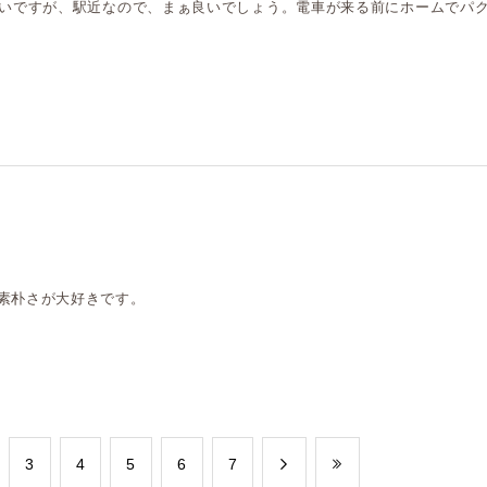
らいですが、駅近なので、まぁ良いでしょう。電車が来る前にホームでパ
素朴さが大好きです。
​3
​4
​5
​6
​7