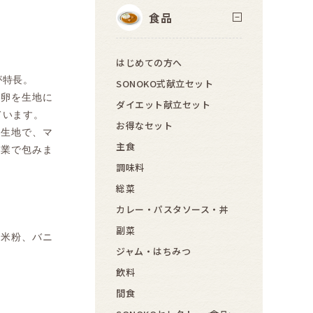
食品
はじめての方へ
が特長。
SONOKO式献立セット
素卵を生地に
ダイエット献立セット
ています。
お得なセット
り生地で、マ
主食
作業で包みま
調味料
総菜
カレー・パスタソース・丼
副菜
、米粉、バニ
ジャム・はちみつ
飲料
間食