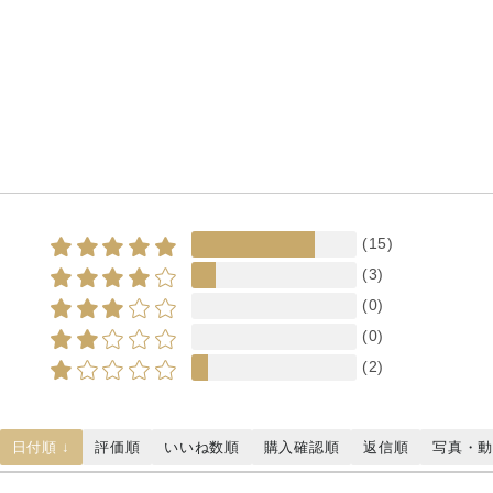
(15)
(3)
(0)
(0)
(2)
日付順 ↓
評価順
いいね数順
購入確認順
返信順
写真・