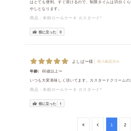
はとても便利。すぐ溶けるので、制限タイムは15分く
やしとなります。
商品：
米粉ロールケーキ カスタード*
役に立った
0
よしばー様
購入確認済み
年齢:
60歳以上〜
いつも大変美味しく頂いてます。カスタードクリームの
商品：
米粉ロールケーキ カスタード*
役に立った
1
​1
​2